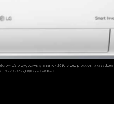
zatorów LG przygotowanym na rok 2016 przez producenta urządzeń 
nieco atrakcyjniejszych cenach.