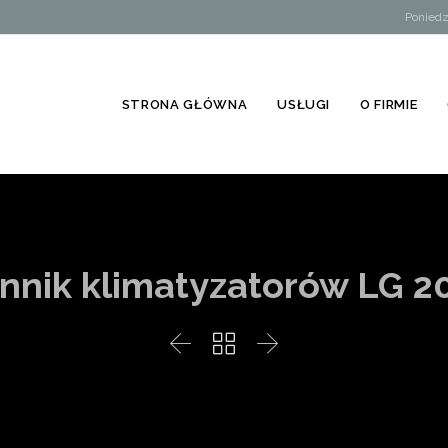
Poniedz
STRONA GŁÓWNA
USŁUGI
O FIRMIE
nnik klimatyzatorów LG 2


