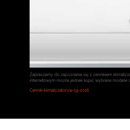
Zapraszamy do zapoznania się z cennikiem klimaty
internetowym można jednak kupić wybrane modele w 
Cennik-klimatyzatorow-lg-2016