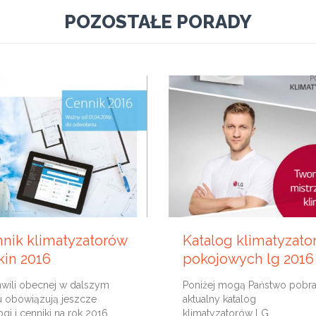
POZOSTAŁE PORADY
19 SIERPNIA, 2016
RCA, 2017
Katalog klimatyzato
nik klimatyzatorów
pokojowych lg 2016
kin 2016
Poniżej mogą Państwo pobr
wili obecnej w dalszym
aktualny katalog
u obowiązują jeszcze
klimatyzatorów LG
ogi i cenniki na rok 2016.