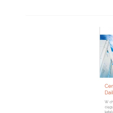
21 MA
Cen
Dai
W ch
ciąg
katal