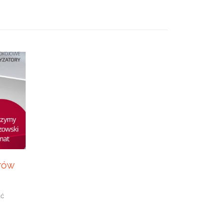
rów
ać